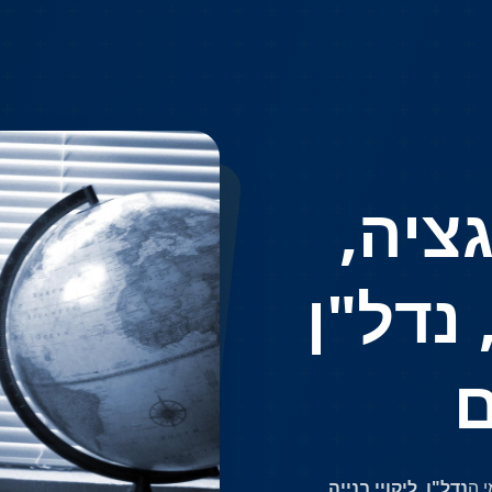
ציה,
 נדל"ן
ם
 ה
נדל"ן
,
ליקויי בנייה,