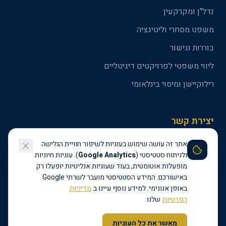
נדל"ן ומקרקעין
משפט מסחרי וליטיגציה
בוררות וגישור
ליווי משפטי לפרויקטים דיגיטליים
רילוקיישן ומיסוי בינלאומי
יצירת קשר
אתר זה עושה שימוש בעוגיות לשיפור חוויית הגלישה
09-3301500
ולניתוח סטטיסטי (
Google Analytics
). עוגיות חיוניות
amit@amitadv.com
מופעלות אוטומטית, בעוד שעוגיות אנליטיות יופעלו רק
באישורכם. המידע הסטטיסטי מועבר לשרתי Google
באופן אנונימי. למידע נוסף עיינו ב
מדיניות
הפרטיות
שלנו.
זמינים להתייעצות עכשיו
©
2026
מלדסי ושות' - משרד עורכי דין. כל הזכויות שמורות.
מאשר את כל העוגיות