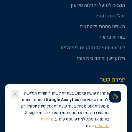
הוצאה לפועל וחדלות פירעון
נדל"ן ומקרקעין
משפט מסחרי וליטיגציה
בוררות וגישור
ליווי משפטי לפרויקטים דיגיטליים
רילוקיישן ומיסוי בינלאומי
יצירת קשר
אתר זה עושה שימוש בעוגיות לשיפור חוויית הגלישה
09-3301500
ולניתוח סטטיסטי (
Google Analytics
). עוגיות חיוניות
amit@amitadv.com
מופעלות אוטומטית, בעוד שעוגיות אנליטיות יופעלו רק
באישורכם. המידע הסטטיסטי מועבר לשרתי Google
באופן אנונימי. למידע נוסף עיינו ב
מדיניות
הפרטיות
שלנו.